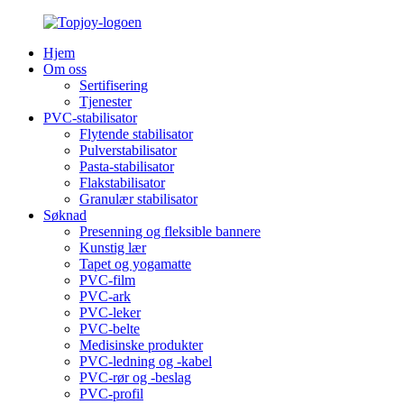
Hjem
Om oss
Sertifisering
Tjenester
PVC-stabilisator
Flytende stabilisator
Pulverstabilisator
Pasta-stabilisator
Flakstabilisator
Granulær stabilisator
Søknad
Presenning og fleksible bannere
Kunstig lær
Tapet og yogamatte
PVC-film
PVC-ark
PVC-leker
PVC-belte
Medisinske produkter
PVC-ledning og -kabel
PVC-rør og -beslag
PVC-profil