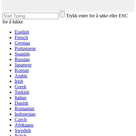
Trykk enter for å søke eller ESC
for å lukke
English
French
German
Portuguese
Spanish
Russian
Japanese
Korean
Arabic
Irish
Greek
Turkish
Italian
Danish
Romanian
Indonesian
Czech
Afrikaans
Swedish
Polish