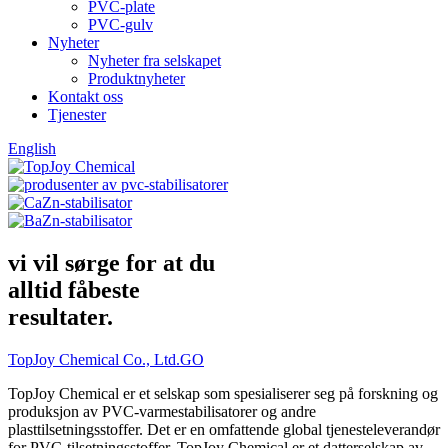
PVC-plate
PVC-gulv
Nyheter
Nyheter fra selskapet
Produktnyheter
Kontakt oss
Tjenester
English
vi vil sørge for at du
alltid få
beste
resultater.
TopJoy Chemical Co., Ltd.
GO
TopJoy Chemical er et selskap som spesialiserer seg på forskning og
produksjon av PVC-varmestabilisatorer og andre
plasttilsetningsstoffer. Det er en omfattende global tjenesteleverandør
for PVC-tilsetningsstoffer. TopJoy Chemical er et datterselskap av