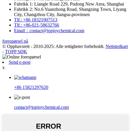
Fabrikk 1: Liangle Road 229, Pudong New Area, Shanghai
Fabrikk 2: No.6 Yuanzhong Road, Shangxing Town, Liyang
City, Changzhou City, Jiangsu-provinsen
Tlf.: +86 18321907513
Tlf.: +86-021-58632766
Email：contact@topjoychemical.com
forespørsel nå
© Opphavsrett - 2010-2025: Alle rettigheter forbeholdt.
Nettstedkart
-
TOPP SØK
Send e-post
x
+86 15821297620
contact@topjoychemical.com