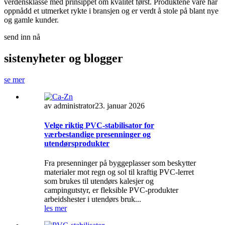
verdensklasse med prinsippet om kvalitet først. Produktene våre har
oppnådd et utmerket rykte i bransjen og er verdt å stole på blant nye
og gamle kunder.
send inn nå
siste
nyheter og blogger
se mer
av administrator
23. januar 2026
Velge riktig PVC-stabilisator for
værbestandige presenninger og
utendørsprodukter
Fra presenninger på byggeplasser som beskytter
materialer mot regn og sol til kraftig PVC-lerret
som brukes til utendørs kalesjer og
campingutstyr, er fleksible PVC-produkter
arbeidshester i utendørs bruk...
les mer